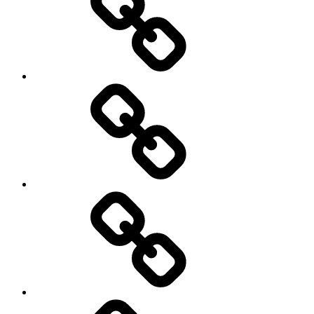
Lidt
om
mig
Grafiksiden
Velkommen