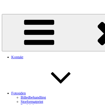
Videre
til
indhold
Kontakt
Fotosiden
Billedbehandling
Storformatprint