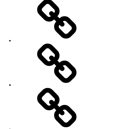
Fotosiden
Galleri
Lidt
om
mig