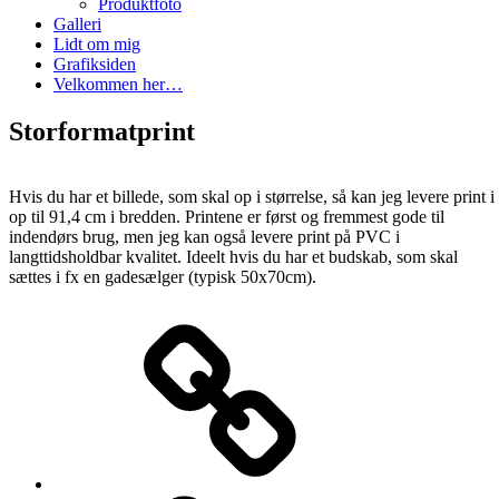
Produktfoto
Galleri
Lidt om mig
Grafiksiden
Velkommen her…
Storformatprint
Hvis du har et billede, som skal op i størrelse, så kan jeg levere print i
op til 91,4 cm i bredden. Printene er først og fremmest gode til
indendørs brug, men jeg kan også levere print på PVC i
langttidsholdbar kvalitet. Ideelt hvis du har et budskab, som skal
sættes i fx en gadesælger (typisk 50x70cm).
Kontakt